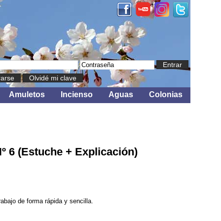
Entrar
rarse
Olvidé mi clave
Amuletos
Incienso
Aguas
Colonias
º 6 (Estuche + Explicación)
rabajo de forma rápida y sencilla.