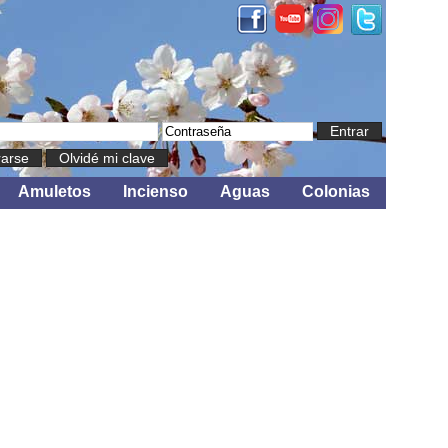
Entrar
rarse
Olvidé mi clave
Amuletos
Incienso
Aguas
Colonias