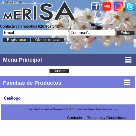
Contacte con nosotros
626 807 542
Entrar
Registrarse
Olvidé mi clave
Menu Principal
Buscar
Familias de Productos
Catálogo
Tienda Esotérica Merisa © 2017 Todos los derechos reservados
Contacto
Términos y Condiciones