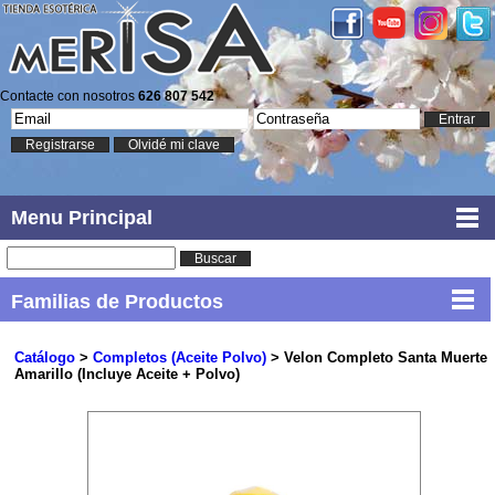
Contacte con nosotros
626 807 542
Entrar
Registrarse
Olvidé mi clave
Menu Principal
Buscar
Familias de Productos
Catálogo
>
Completos (Aceite Polvo)
> Velon Completo Santa Muerte
Amarillo (Incluye Aceite + Polvo)