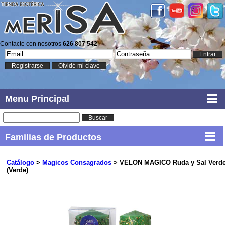
Contacte con nosotros
626 807 542
Entrar
Registrarse
Olvidé mi clave
Menu Principal
Buscar
Familias de Productos
Catálogo
>
Magicos Consagrados
> VELON MAGICO Ruda y Sal Verd
(Verde)