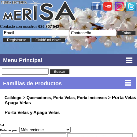
Contacte con nosotros
626 807 542
Entrar
Registrarse
Olvidé mi clave
Menu Principal
Buscar
Familias de Productos
>
> Porta Velas
Catálogo
Quemadores, Porta Velas, Porta Inciensos
Apaga Velas
Porta Velas y Apaga Velas
1-4
Ordenar por: