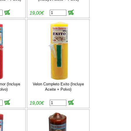
19,00€
or (Incluye
Velon Completo Exito (Incluye
olvo)
Aceite + Polvo)
19,00€