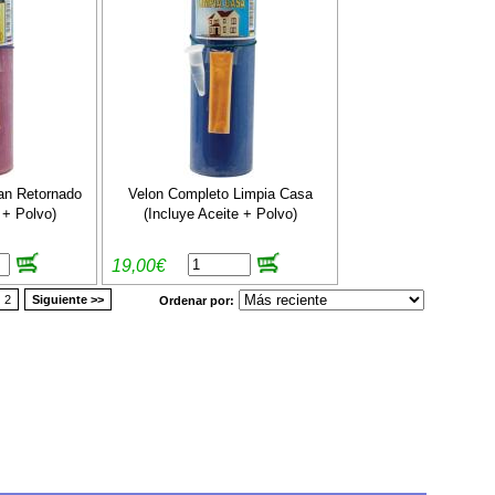
an Retornado
Velon Completo Limpia Casa
 + Polvo)
(Incluye Aceite + Polvo)
19,00€
2
Siguiente >>
Ordenar por: