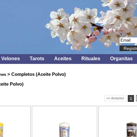
Regist
Velones
Tarots
Aceites
Rituales
Organitas
> Completos (Aceite Polvo)
nes
eite Polvo)
<< Anterior
1