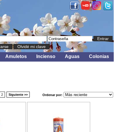
Entrar
rarse
Olvidé mi clave
Amuletos
Incienso
Aguas
Colonias
2
Siguiente >>
Ordenar por: