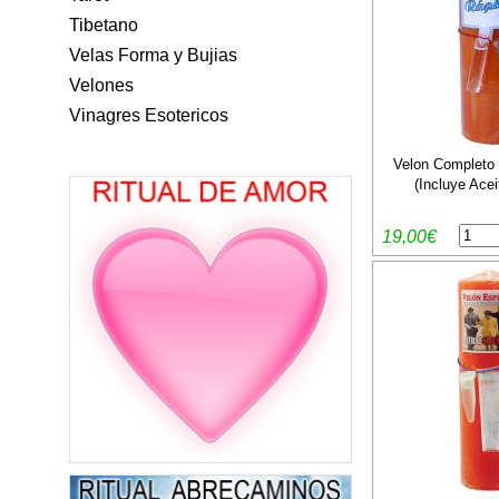
Tibetano
Velas Forma y Bujias
Velones
Vinagres Esotericos
Velon Completo 
(Incluye Acei
19,00€