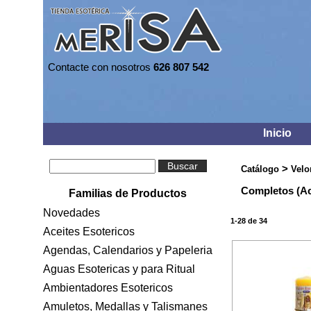
Contacte con nosotros
626 807 542
Inicio
Buscar
>
Catálogo
Velo
Completos (Ac
Familias de Productos
Novedades
1-28 de 34
Aceites Esotericos
Agendas, Calendarios y Papeleria
Aguas Esotericas y para Ritual
Ambientadores Esotericos
Amuletos, Medallas y Talismanes