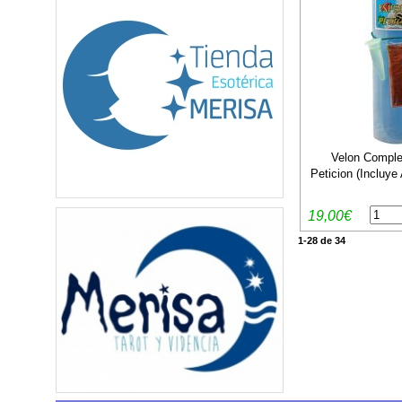
Velon Comple
Peticion (Incluye
19,00€
1-28 de 34