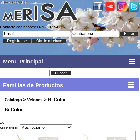
Contacte con nosotros
626 807 542
Entrar
Registrarse
Olvidé mi clave
Menu Principal
Buscar
Familias de Productos
>
> Bi Color
Catálogo
Velones
Bi Color
1-6
Ordenar por: