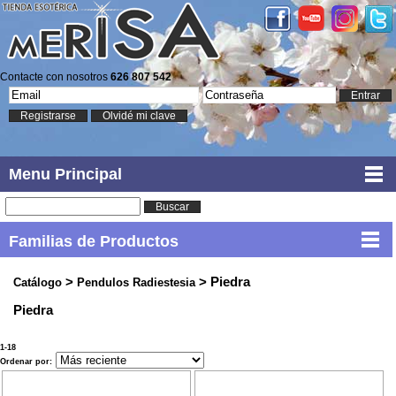
Contacte con nosotros
626 807 542
Entrar
Registrarse
Olvidé mi clave
Menu Principal
Buscar
Familias de Productos
>
> Piedra
Catálogo
Pendulos Radiestesia
Piedra
1-18
Ordenar por: