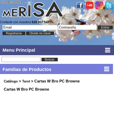
Contacte con nosotros
626 807 542
Entrar
Registrarse
Olvidé mi clave
Menu Principal
Buscar
Familias de Productos
>
> Cartas W Bro PC Browne
Catálogo
Tarot
Cartas W Bro PC Browne