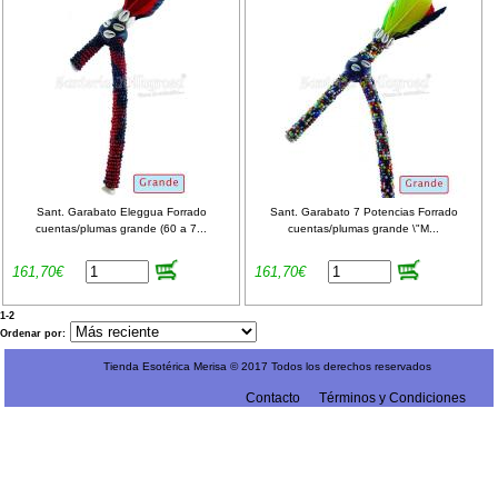
Sant. Garabato Eleggua Forrado
Sant. Garabato 7 Potencias Forrado
cuentas/plumas grande (60 a 7...
cuentas/plumas grande \"M...
161,70€
161,70€
1-2
Ordenar por:
Tienda Esotérica Merisa © 2017 Todos los derechos reservados
Contacto
Términos y Condiciones