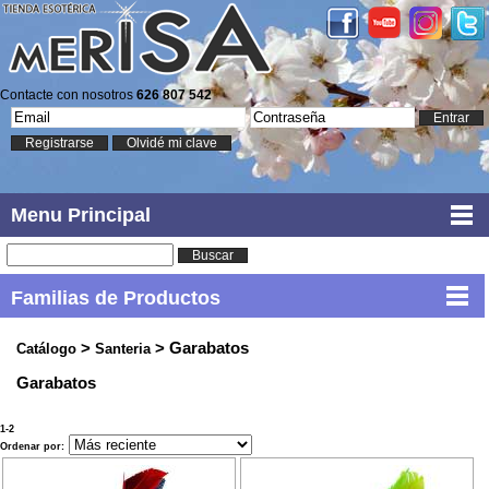
Contacte con nosotros
626 807 542
Entrar
Registrarse
Olvidé mi clave
Menu Principal
Buscar
Familias de Productos
>
> Garabatos
Catálogo
Santeria
Garabatos
1-2
Ordenar por: