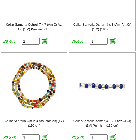
Collar Santeria Ochosi 7 x 7 (Am.Cr-Az.
Collar Santeria Ochun 3 x 3 (Am- Am.Cr)
Cr) (1 V) Premium (1...
(1 V) (110 cm)
29,40€
26,46€
Collar Santeria Osain (Ctas. colores) (1V)
Collar Santeria Yemanja 1 x 1 (Az Cr-Cr)
(110 cm)
(1V) Premium (110 cm)
30,87€
30,87€