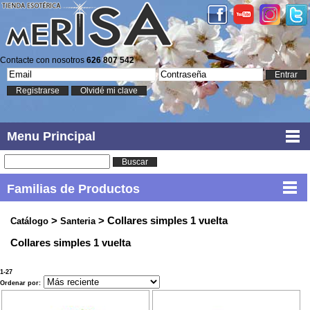
Contacte con nosotros
626 807 542
Entrar
Registrarse
Olvidé mi clave
Menu Principal
Buscar
Familias de Productos
>
> Collares simples 1 vuelta
Catálogo
Santeria
Collares simples 1 vuelta
1-27
Ordenar por: