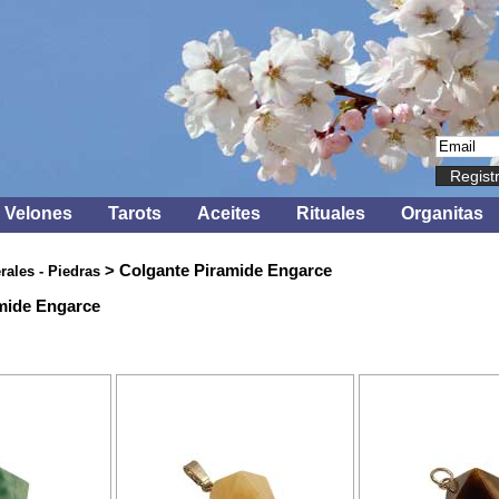
Regist
Velones
Tarots
Aceites
Rituales
Organitas
> Colgante Piramide Engarce
rales - Piedras
mide Engarce