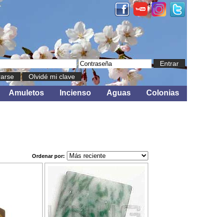
Entrar
rarse
Olvidé mi clave
Amuletos
Incienso
Aguas
Colonias
Ordenar por: