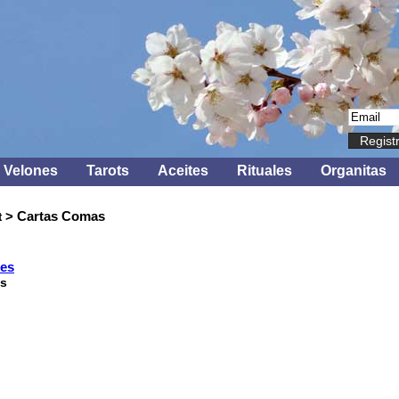
Regist
Velones
Tarots
Aceites
Rituales
Organitas
> Cartas Comas
t
s