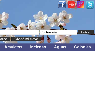
Entrar
rarse
Olvidé mi clave
Amuletos
Incienso
Aguas
Colonias