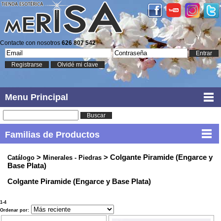
Contacte con nosotros
626 807 542
Entrar
Registrarse
Olvidé mi clave
Menu Principal
Buscar
Familias de Productos
>
> Colgante Piramide (Engarce y
Catálogo
Minerales - Piedras
Base Plata)
Colgante Piramide (Engarce y Base Plata)
1-4
Ordenar por: