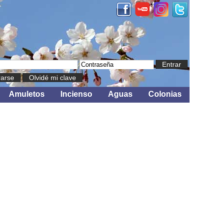
Entrar
rarse
Olvidé mi clave
Amuletos
Incienso
Aguas
Colonias