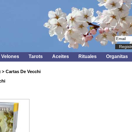
Regist
Velones
Tarots
Aceites
Rituales
Organitas
> Cartas De Vecchi
t
chi