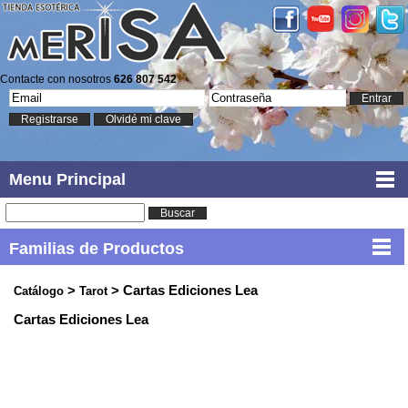
Contacte con nosotros
626 807 542
Entrar
Registrarse
Olvidé mi clave
Menu Principal
Buscar
Familias de Productos
>
> Cartas Ediciones Lea
Catálogo
Tarot
Cartas Ediciones Lea