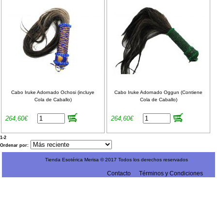
Cabo Iruke Adornado Ochosi (incluye
Cabo Iruke Adornado Oggun (Contiene
Cola de Caballo)
Cola de Caballo)
264,60€
264,60€
1-2
Ordenar por:
Tienda Esotérica Merisa © 2017 Todos los derechos reservados
Contacto
Términos y Condiciones