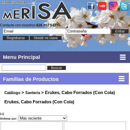
Contacte con nosotros
626 807 542
Entrar
Registrarse
Olvidé mi clave
Menu Principal
Buscar
Familias de Productos
>
> Erukes, Cabo Forrados (Con Cola)
Catálogo
Santeria
Erukes, Cabo Forrados (Con Cola)
1-2
Ordenar por: