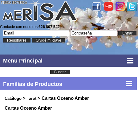
Contacte con nosotros
626 807 542
Entrar
Registrarse
Olvidé mi clave
Menu Principal
Buscar
Familias de Productos
>
> Cartas Oceano Ambar
Catálogo
Tarot
Cartas Oceano Ambar