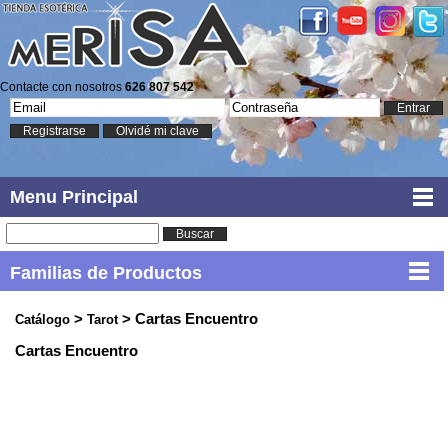
Contacte con nosotros
626 807 542
Entrar
Registrarse
Olvidé mi clave
Menu Principal
Buscar
Familias de Productos
>
> Cartas Encuentro
Catálogo
Tarot
Cartas Encuentro