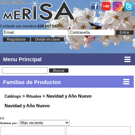
Contacte con nosotros
626 807 542
Entrar
Registrarse
Olvidé mi clave
Menu Principal
Buscar
Familias de Productos
>
> Navidad y Año Nuevo
Catálogo
Rituales
Navidad y Año Nuevo
1-5
Ordenar por: