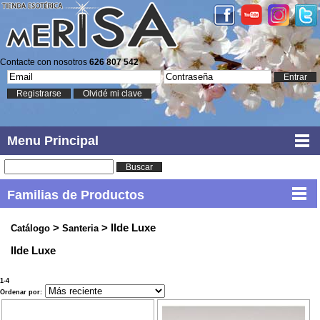
Contacte con nosotros
626 807 542
Entrar
Registrarse
Olvidé mi clave
Menu Principal
Buscar
Familias de Productos
>
> Ilde Luxe
Catálogo
Santeria
Ilde Luxe
1-4
Ordenar por: