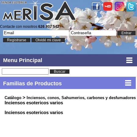
Contacte con nosotros
626 807 542
Entrar
Registrarse
Olvidé mi clave
Menu Principal
Buscar
Familias de Productos
>
Catálogo
Inciensos, conos, Sahumerios, carbones y desfumadores
Inciensos esotericos varios
Inciensos esotericos varios