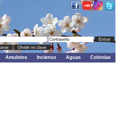
Entrar
rarse
Olvidé mi clave
Amuletos
Incienso
Aguas
Colonias