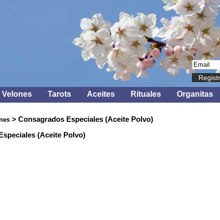
Regist
Velones
Tarots
Aceites
Rituales
Organitas
> Consagrados Especiales (Aceite Polvo)
nes
speciales (Aceite Polvo)