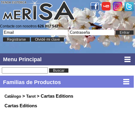
Contacte con nosotros
626 807 542
Entrar
Registrarse
Olvidé mi clave
Menu Principal
Buscar
Familias de Productos
>
> Cartas Editions
Catálogo
Tarot
Cartas Editions