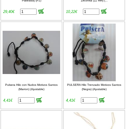
Plateada) (P2)
Zirconita (11 mm) (...
29,40€
10,22€
Pulsera Hilo con Nudos Motivos Santos
PULSERA Hilo Trenzado Motivos Santos
(Marron) (Ajustable)
(Negra) (Ajustable)
4,41€
4,41€