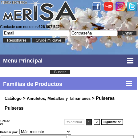
Contacte con nosotros
626 807 542
Entrar
Registrarse
Olvidé mi clave
Menu Principal
Buscar
Familias de Productos
>
> Pulseras
Catálogo
Amuletos, Medallas y Talismanes
Pulseras
1-28 de
<< Anterior
2
Siguiente >>
1
29
Ordenar por: