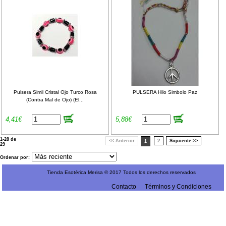
Pulsera Simil Cristal Ojo Turco Rosa
PULSERA Hilo Simbolo Paz
(Contra Mal de Ojo) (El...
4,41€
5,88€
1-28 de
<< Anterior
2
Siguiente >>
1
29
Ordenar por:
Tienda Esotérica Merisa © 2017 Todos los derechos reservados
Contacto
Términos y Condiciones