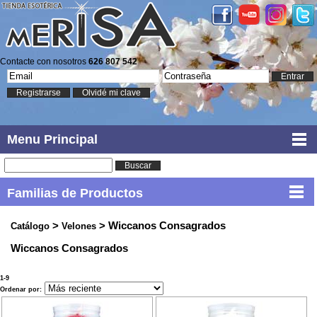
Contacte con nosotros
626 807 542
Entrar
Registrarse
Olvidé mi clave
Menu Principal
Buscar
Familias de Productos
>
> Wiccanos Consagrados
Catálogo
Velones
Wiccanos Consagrados
1-9
Ordenar por: