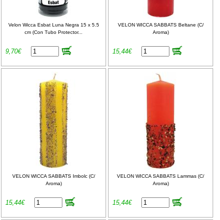
Velon Wicca Esbat Luna Negra 15 x 5.5
VELON WICCA SABBATS Beltane (C/
cm (Con Tubo Protector...
Aroma)
9,70€
15,44€
VELON WICCA SABBATS Imbolc (C/
VELON WICCA SABBATS Lammas (C/
Aroma)
Aroma)
15,44€
15,44€