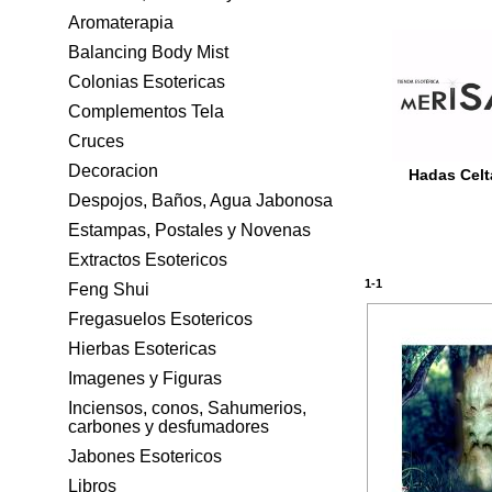
Aromaterapia
Balancing Body Mist
Colonias Esotericas
Complementos Tela
Cruces
Decoracion
Hadas Celt
Despojos, Baños, Agua Jabonosa
Estampas, Postales y Novenas
Extractos Esotericos
1-1
Feng Shui
Fregasuelos Esotericos
Hierbas Esotericas
Imagenes y Figuras
Inciensos, conos, Sahumerios,
carbones y desfumadores
Jabones Esotericos
Libros