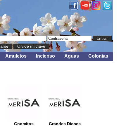
Entrar
rarse
Olvidé mi clave
Amuletos
Incienso
Aguas
Colonias
Gnomitos
Grandes Dioses