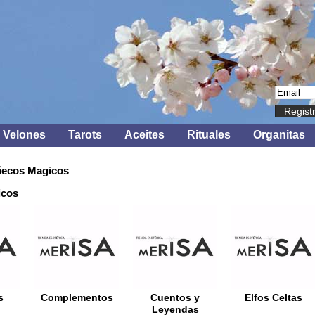
Regist
Velones
Tarots
Aceites
Rituales
Organitas
ecos Magicos
icos
s
Complementos
Cuentos y
Elfos Celtas
Leyendas