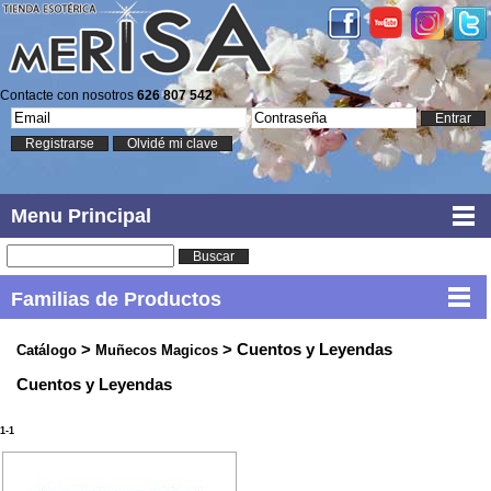
Contacte con nosotros
626 807 542
Entrar
Registrarse
Olvidé mi clave
Menu Principal
Buscar
Familias de Productos
>
> Cuentos y Leyendas
Catálogo
Muñecos Magicos
Cuentos y Leyendas
1-1