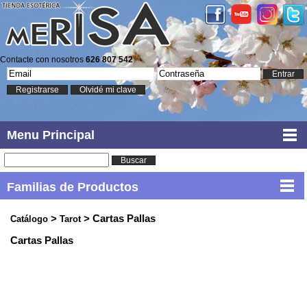
Contacte con nosotros
626 807 542
Entrar
Registrarse
Olvidé mi clave
Menu Principal
Buscar
Familias de Productos
>
> Cartas Pallas
Catálogo
Tarot
Cartas Pallas