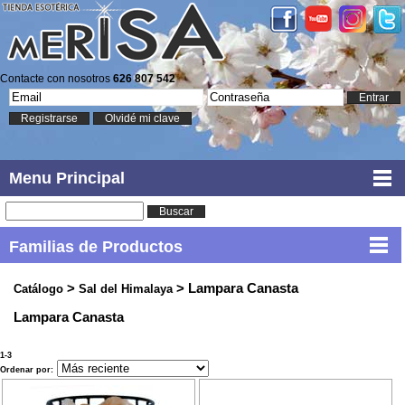
Contacte con nosotros
626 807 542
Entrar
Registrarse
Olvidé mi clave
Menu Principal
Buscar
Familias de Productos
>
> Lampara Canasta
Catálogo
Sal del Himalaya
Lampara Canasta
1-3
Ordenar por: