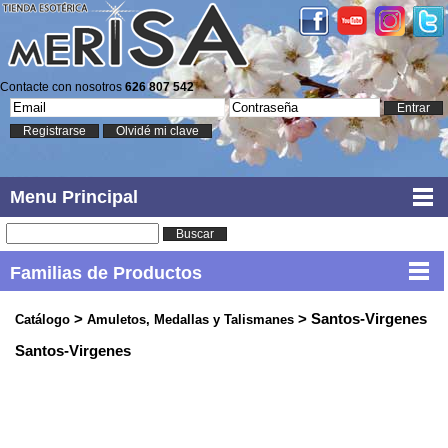
Contacte con nosotros
626 807 542
Entrar
Registrarse
Olvidé mi clave
Menu Principal
Buscar
Familias de Productos
>
> Santos-Virgenes
Catálogo
Amuletos, Medallas y Talismanes
Santos-Virgenes