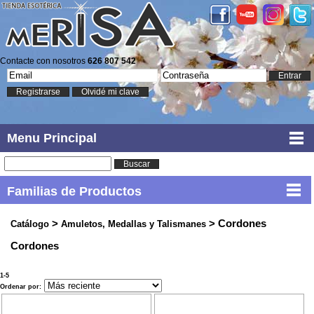
Contacte con nosotros
626 807 542
Entrar
Registrarse
Olvidé mi clave
Menu Principal
Buscar
Familias de Productos
>
> Cordones
Catálogo
Amuletos, Medallas y Talismanes
Cordones
1-5
Ordenar por: