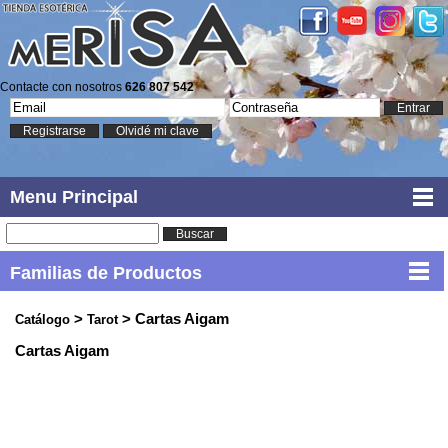
Contacte con nosotros
626 807 542
Entrar
Registrarse
Olvidé mi clave
Menu Principal
Buscar
Familias de Productos
>
> Cartas Aigam
Catálogo
Tarot
Cartas Aigam