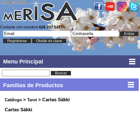
Contacte con nosotros
626 807 542
Entrar
Registrarse
Olvidé mi clave
Menu Principal
Buscar
Familias de Productos
>
> Cartas Säkki
Catálogo
Tarot
Cartas Säkki