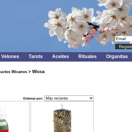
Regist
Velones
Tarots
Aceites
Rituales
Organitas
> Wicca
uctos Wicanos
Ordenar por: