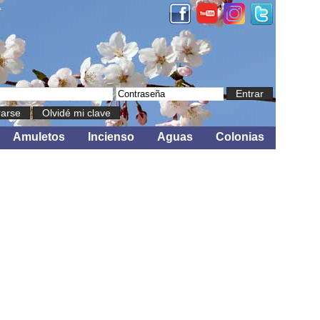
Entrar
rarse
Olvidé mi clave
Amuletos
Incienso
Aguas
Colonias