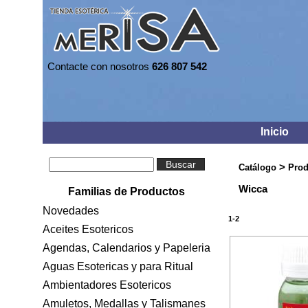
Contacte con nosotros
626 807 542
Inicio
Buscar
>
Catálogo
Prod
Wicca
Familias de Productos
Novedades
1-2
Aceites Esotericos
Agendas, Calendarios y Papeleria
Aguas Esotericas y para Ritual
Ambientadores Esotericos
Amuletos, Medallas y Talismanes