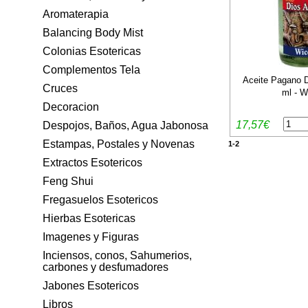
Aromaterapia
Balancing Body Mist
Colonias Esotericas
Complementos Tela
Aceite Pagano D
Cruces
ml - W
Decoracion
17,57€
Despojos, Baños, Agua Jabonosa
Estampas, Postales y Novenas
1-2
Extractos Esotericos
Feng Shui
Fregasuelos Esotericos
Hierbas Esotericas
Imagenes y Figuras
Inciensos, conos, Sahumerios,
carbones y desfumadores
Jabones Esotericos
Libros