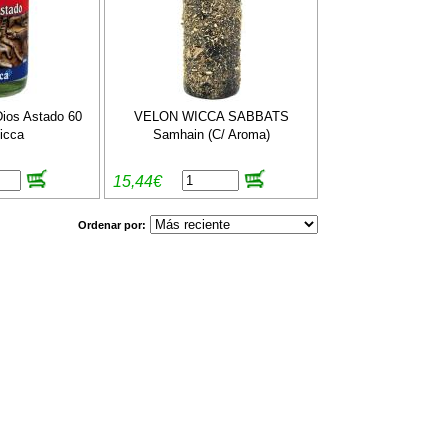
ios Astado 60
VELON WICCA SABBATS
icca
Samhain (C/ Aroma)
15,44€
Ordenar por: