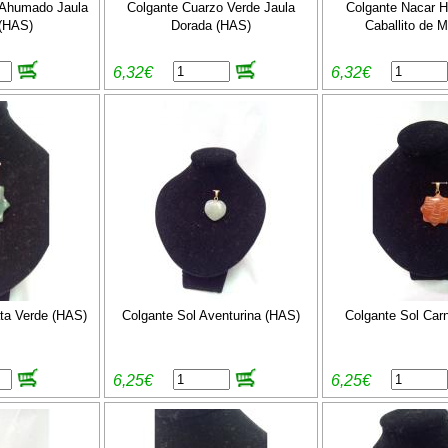
 Ahumado Jaula
Colgante Cuarzo Verde Jaula
Colgante Nacar 
(HAS)
Dorada (HAS)
Caballito de M
6,32€
6,32€
ta Verde (HAS)
Colgante Sol Aventurina (HAS)
Colgante Sol Car
6,25€
6,25€