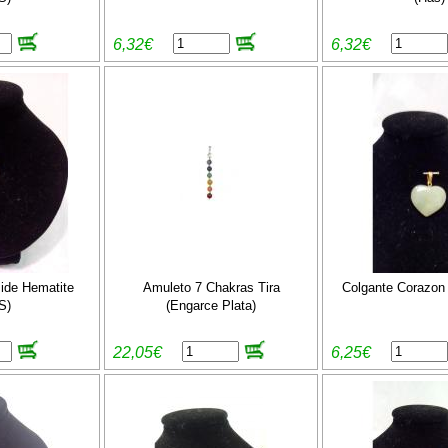
6,32€
6,32€
ide Hematite
Amuleto 7 Chakras Tira
Colgante Corazon
S)
(Engarce Plata)
22,05€
6,25€