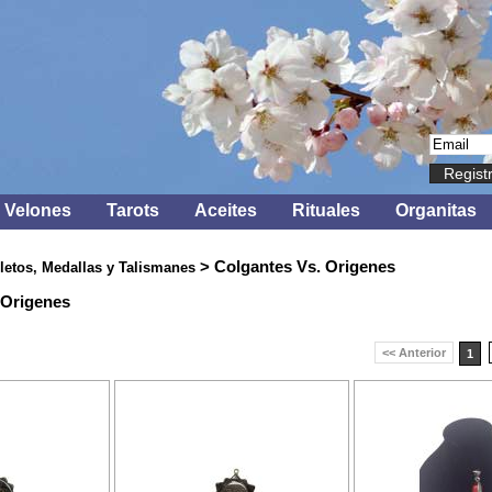
Regist
Velones
Tarots
Aceites
Rituales
Organitas
> Colgantes Vs. Origenes
etos, Medallas y Talismanes
 Origenes
<< Anterior
1