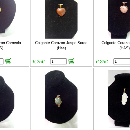
zon Carneola
Colgante Corazon Jaspe Sardo
Colgante Corazo
S)
(Has)
(HAS)
6,25€
6,25€