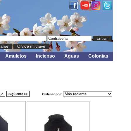
Entrar
rarse
Olvidé mi clave
Amuletos
Incienso
Aguas
Colonias
2
Siguiente >>
Ordenar por: