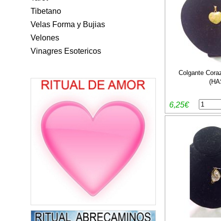
Tibetano
Velas Forma y Bujias
Velones
Vinagres Esotericos
Colgante Cora
(HA
6,25€