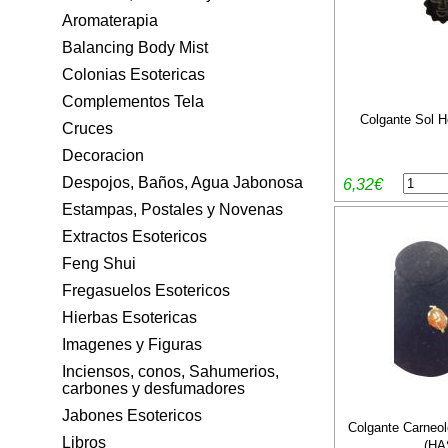
Aromaterapia
Balancing Body Mist
Colonias Esotericas
Complementos Tela
Colgante Sol H
Cruces
Decoracion
Despojos, Baños, Agua Jabonosa
6,32€
Estampas, Postales y Novenas
Extractos Esotericos
Feng Shui
Fregasuelos Esotericos
Hierbas Esotericas
Imagenes y Figuras
Inciensos, conos, Sahumerios,
carbones y desfumadores
Jabones Esotericos
Colgante Carneol
Libros
(HA