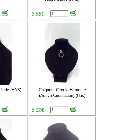
3,68€
 Jade (HAS)
Colgante Circulo Hematite
(Activa Circulación) (Has)
6,32€