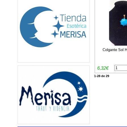
Colgante Sol H
6,32€
1-28 de 29