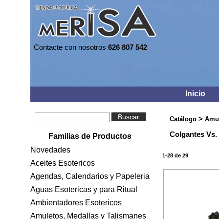
Contacte con nosotros
626 807 542
Inicio
Buscar
>
Catálogo
Amul
Colgantes Vs.
Familias de Productos
Novedades
1-28 de 29
Aceites Esotericos
Agendas, Calendarios y Papeleria
Aguas Esotericas y para Ritual
Ambientadores Esotericos
Amuletos, Medallas y Talismanes