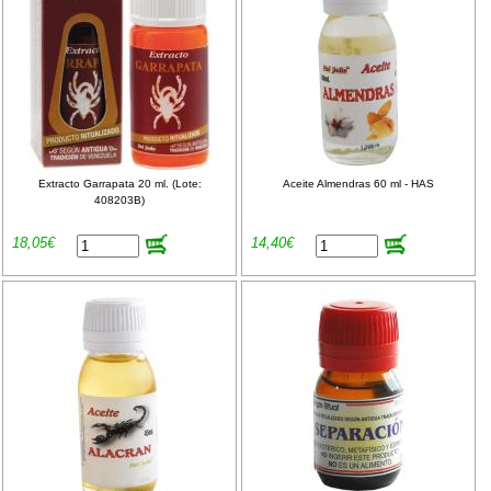
Extracto Garrapata 20 ml. (Lote:
Aceite Almendras 60 ml - HAS
408203B)
18,05€
14,40€