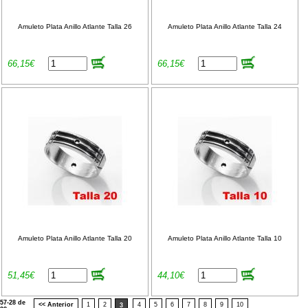
Amuleto Plata Anillo Atlante Talla 26
Amuleto Plata Anillo Atlante Talla 24
66,15€
66,15€
Amuleto Plata Anillo Atlante Talla 20
Amuleto Plata Anillo Atlante Talla 10
51,45€
44,10€
57-28 de
<< Anterior
1
2
4
5
6
7
8
9
10
3