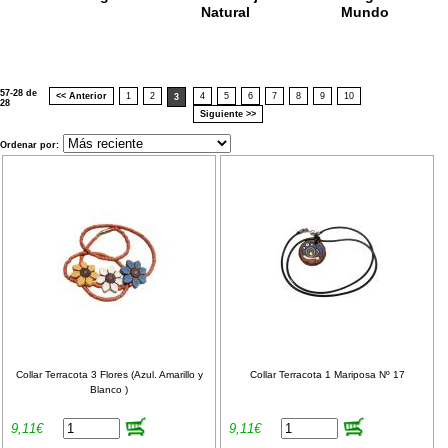
Natural
Mundo
57-28 de
<< Anterior
1
2
4
5
6
7
8
9
10
3
28
Siguiente >>
Ordenar por:
Collar Terracota 3 Flores (Azul. Amarillo y
Collar Terracota 1 Mariposa Nº 17
Blanco )
9,11€
9,11€