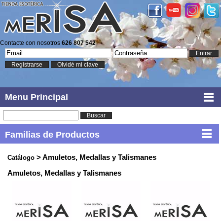
Contacte con nosotros
626 807 542
Entrar
Registrarse
Olvidé mi clave
Menu Principal
Buscar
Familias de Productos
> Amuletos, Medallas y Talismanes
Catálogo
Amuletos, Medallas y Talismanes