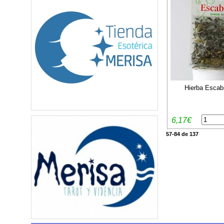
Hierba Escab
6,17€
57-84 de 137