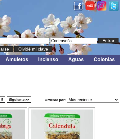
Entrar
rarse
Olvidé mi clave
Amuletos
Incienso
Aguas
Colonias
5
Siguiente >>
Ordenar por: