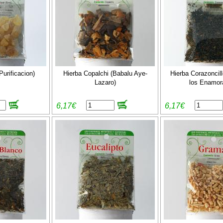
Purificacion)
Hierba Copalchi (Babalu Aye-
Hierba Corazoncill
Lazaro)
los Enamor
6,17€
6,17€