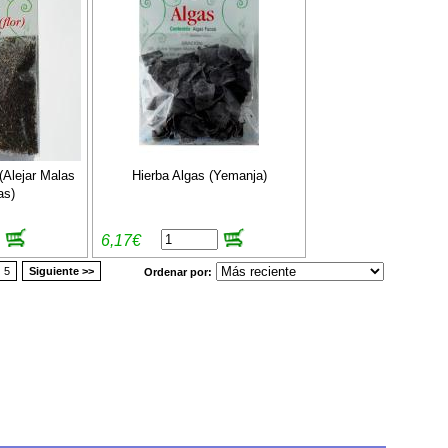
 (Alejar Malas
Hierba Algas (Yemanja)
as)
6,17€
5
Siguiente >>
Ordenar por: