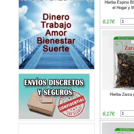
Hierba Espino Bl
el Hogar y M
6,17€
Hierba Zarza 
6,17€