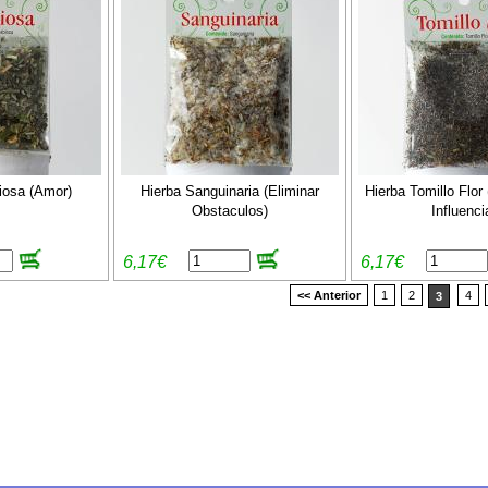
iosa (Amor)
Hierba Sanguinaria (Eliminar
Hierba Tomillo Flor
Obstaculos)
Influenci
6,17€
6,17€
<< Anterior
1
2
4
3