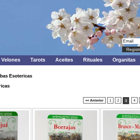
Regist
Velones
Tarots
Aceites
Rituales
Organitas
bas Esotericas
ricas
<< Anterior
1
2
4
3