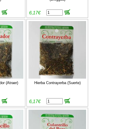
6,17€
or (Atraer)
Hierba Contrayerba (Suerte)
6,17€