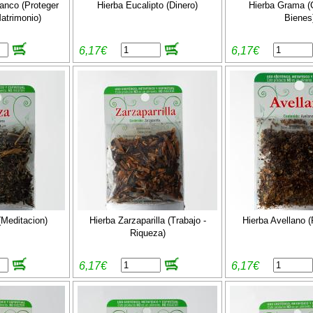
anco (Proteger
Hierba Eucalipto (Dinero)
Hierba Grama (
atrimonio)
Bienes
6,17€
6,17€
(Meditacion)
Hierba Zarzaparilla (Trabajo -
Hierba Avellano (
Riqueza)
6,17€
6,17€