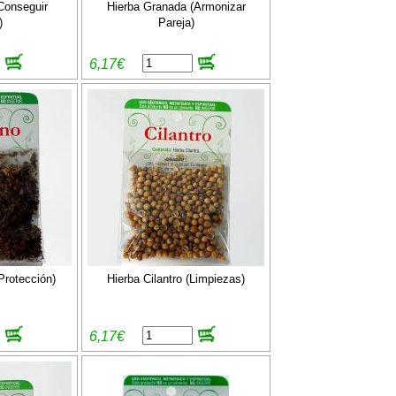
Conseguir
Hierba Granada (Armonizar
)
Pareja)
6,17€
Protección)
Hierba Cilantro (Limpiezas)
6,17€