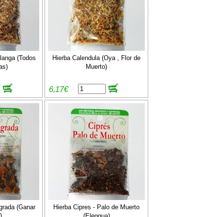
langa (Todos
Hierba Calendula (Oya , Flor de
as)
Muerto)
6,17€
grada (Ganar
Hierba Cipres - Palo de Muerto
)
(Eleggua)