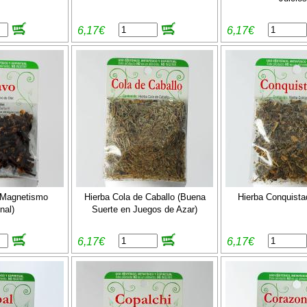
6,17€
6,17€
(Magnetismo
Hierba Cola de Caballo (Buena
Hierba Conquistad
nal)
Suerte en Juegos de Azar)
6,17€
6,17€