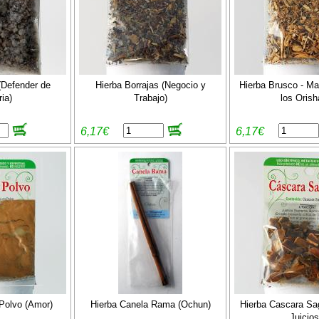
(Defender de
Hierba Borrajas (Negocio y
Hierba Brusco - Ma
ria)
Trabajo)
los Orish
6,17€
6,17€
Polvo (Amor)
Hierba Canela Rama (Ochun)
Hierba Cascara Sa
Juicios