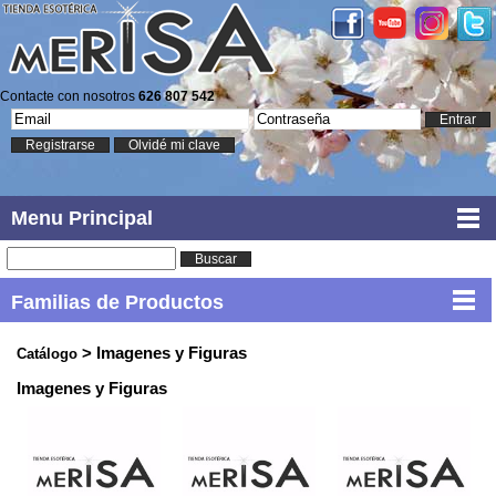
Contacte con nosotros
626 807 542
Entrar
Registrarse
Olvidé mi clave
Menu Principal
Buscar
Familias de Productos
> Imagenes y Figuras
Catálogo
Imagenes y Figuras