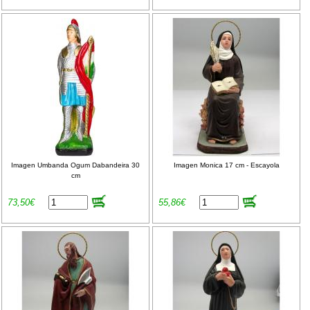
Imagen Umbanda Ogum Dabandeira 30
Imagen Monica 17 cm - Escayola
cm
73,50€
55,86€