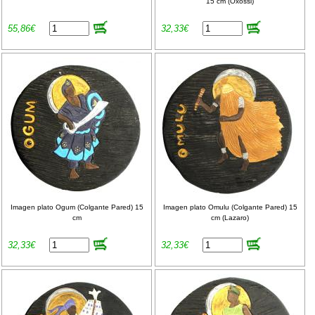
15 cm (Oxossi)
55,86€
32,33€
Imagen plato Ogum (Colgante Pared) 15
Imagen plato Omulu (Colgante Pared) 15
cm
cm (Lazaro)
32,33€
32,33€