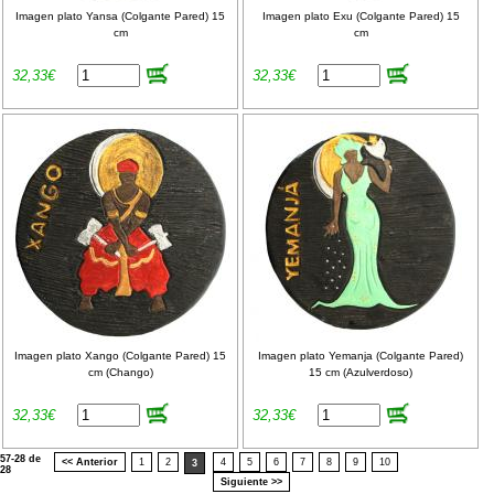
Imagen plato Yansa (Colgante Pared) 15
Imagen plato Exu (Colgante Pared) 15
cm
cm
32,33€
32,33€
Imagen plato Xango (Colgante Pared) 15
Imagen plato Yemanja (Colgante Pared)
cm (Chango)
15 cm (Azulverdoso)
32,33€
32,33€
57-28 de
<< Anterior
1
2
4
5
6
7
8
9
10
3
28
Siguiente >>