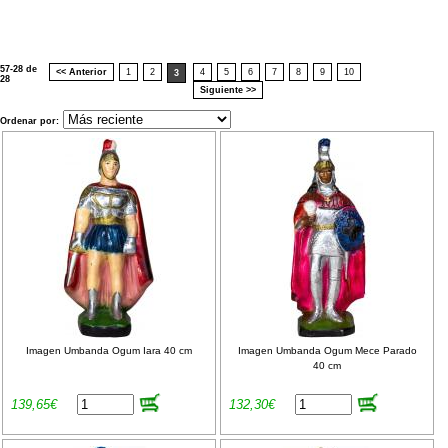
57-28 de
<< Anterior
1
2
4
5
6
7
8
9
10
3
28
Siguiente >>
Ordenar por:
Imagen Umbanda Ogum Iara 40 cm
Imagen Umbanda Ogum Mece Parado
40 cm
139,65€
132,30€