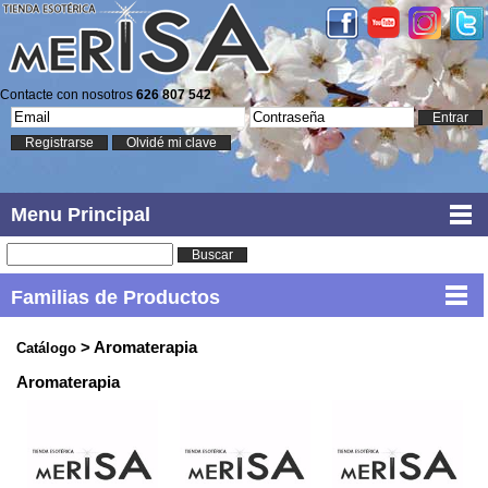
Contacte con nosotros
626 807 542
Entrar
Registrarse
Olvidé mi clave
Menu Principal
Buscar
Familias de Productos
> Aromaterapia
Catálogo
Aromaterapia