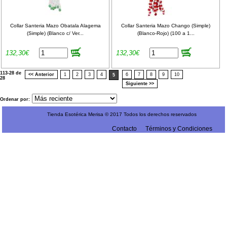
Collar Santeria Mazo Obatala Alagema
Collar Santeria Mazo Chango (Simple)
(Simple) (Blanco c/ Ver...
(Blanco-Rojo) (100 a 1...
132,30€
132,30€
113-28 de
<< Anterior
1
2
3
4
6
7
8
9
10
5
28
Siguiente >>
Ordenar por:
Tienda Esotérica Merisa © 2017 Todos los derechos reservados
Contacto
Términos y Condiciones