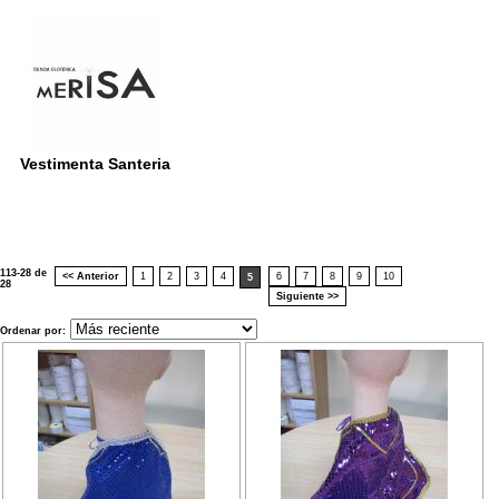
Vestimenta Santeria
113-28 de
<< Anterior
1
2
3
4
6
7
8
9
10
5
28
Siguiente >>
Ordenar por: