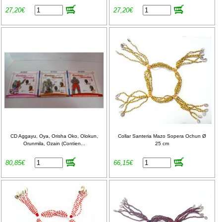
27,20€
27,20€
CD Aggayu, Oya, Orisha Oko, Olokun,
Collar Santeria Mazo Sopera Ochun Ø
Orunmila, Ozain (Contien...
25 cm
80,85€
66,15€