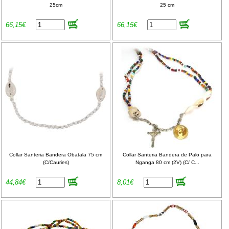
25cm
25 cm
66,15€
66,15€
Collar Santeria Bandera Obatala 75 cm
Collar Santeria Bandera de Palo para
(C/Cauries)
Nganga 80 cm (2V) (C/ C...
44,84€
8,01€