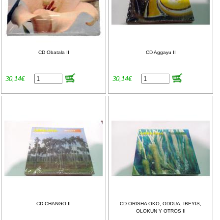
CD Obatala II
CD Aggayu II
30,14€
30,14€
CD CHANGO II
CD ORISHA OKO, ODDUA, IBEYIS,
OLOKUN Y OTROS II