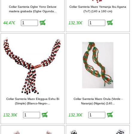
Collar Santeria Ogbe Yono Deluxe
Collar Santeria Mazo Yemanja Ibu Agana
madera grabada (Ogbe Ogunda...
(7x7) (140 a 160 cm)
44,47€
132,30€
Collar Santeria Mazo Eleggua Eshu Bi
Collar Santeria Mazo Orula (Verde -
(Simple) (Blanco-Negro-...
Naranja) (Nigeria) (140...
132,30€
132,30€