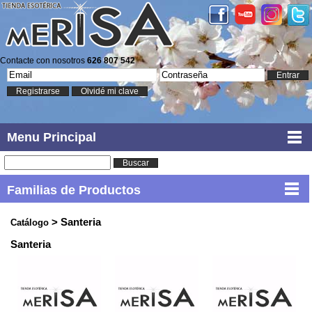
Contacte con nosotros
626 807 542
Entrar
Registrarse
Olvidé mi clave
Menu Principal
Buscar
Familias de Productos
> Santeria
Catálogo
Santeria