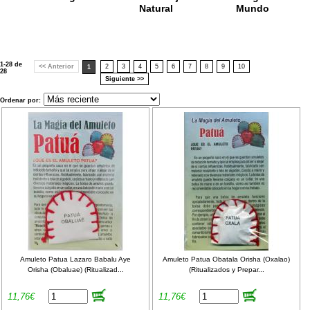
Natural
Mundo
1-28 de
<< Anterior
2
3
4
5
6
7
8
9
10
1
28
Siguiente >>
Ordenar por:
Amuleto Patua Lazaro Babalu Aye
Amuleto Patua Obatala Orisha (Oxalao)
Orisha (Obaluae) (Ritualizad...
(Ritualizados y Prepar...
11,76€
11,76€