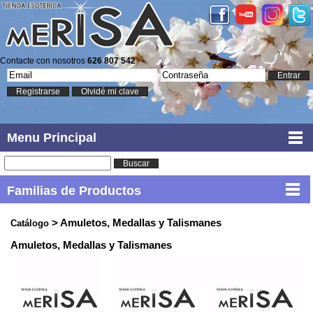
Contacte con nosotros
626 807 542
Entrar
Registrarse
Olvidé mi clave
Menu Principal
Buscar
Familias de Productos
> Amuletos, Medallas y Talismanes
Catálogo
Amuletos, Medallas y Talismanes