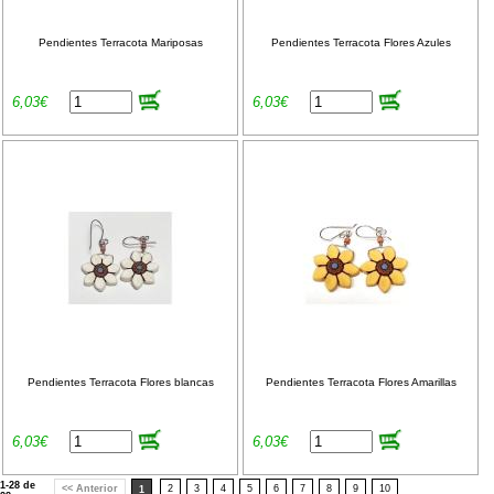
Pendientes Terracota Mariposas
Pendientes Terracota Flores Azules
6,03€
6,03€
Pendientes Terracota Flores blancas
Pendientes Terracota Flores Amarillas
6,03€
6,03€
1-28 de
<< Anterior
2
3
4
5
6
7
8
9
10
1