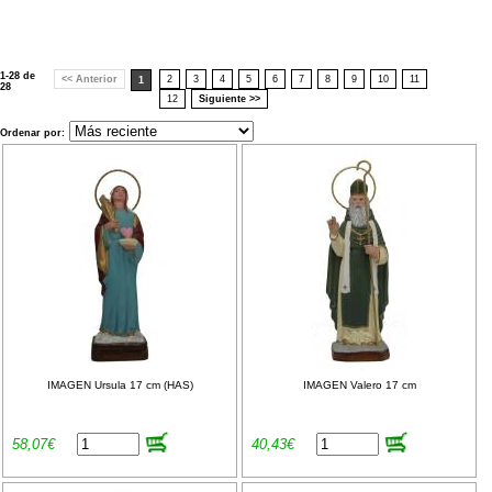
1-28 de
<< Anterior
2
3
4
5
6
7
8
9
10
11
1
28
12
Siguiente >>
Ordenar por:
IMAGEN Ursula 17 cm (HAS)
IMAGEN Valero 17 cm
58,07€
40,43€