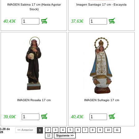
IMAGEN Sabina 17 cm (Hasta Agotar
Imagen Santiago 17 cm - Escayola
Stock)
40,43€
37,63€
IMAGEN Rosalia 17 cm
IMAGEN Sufragio 17 cm
39,69€
40,43€
1-28 de
<< Anterior
2
3
4
5
6
7
8
9
10
11
1
28
12
Siguiente >>