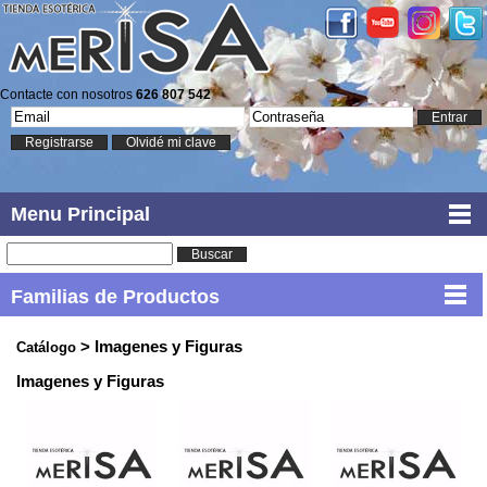
Contacte con nosotros
626 807 542
Entrar
Registrarse
Olvidé mi clave
Menu Principal
Buscar
Familias de Productos
> Imagenes y Figuras
Catálogo
Imagenes y Figuras